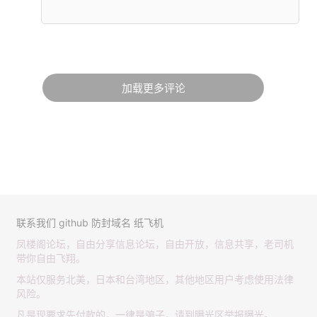
加载更多评论
联系我们
github
防封域名
纸飞机
凤楼阁论坛，自由分享信息论坛，自由开放，信息共享，老司机
带你自由飞翔。
本站仅服务北美，日本和台湾地区，其他地区用户考虑使用法律
风险。
凡是现要求先付款的，一律是骗子，请到曝光区举报曝光。