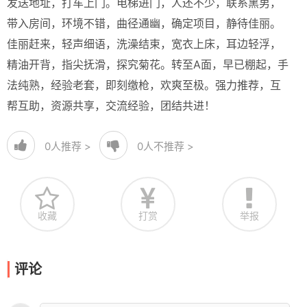
发送地址，打车上门。电梯进门，人还不少，联系黑男，
带入房间，环境不错，曲径通幽，确定项目，静待佳丽。
佳丽赶来，轻声细语，洗澡结束，宽衣上床，耳边轻浮，
精油开背，指尖抚滑，探究菊花。转至A面，早已棚起，手
法纯熟，经验老套，即刻缴枪，欢爽至极。强力推荐，互
帮互助，资源共享，交流经验，团结共进！
0
人推荐 >
0
人不推荐 >
收藏
打赏
举报
评论