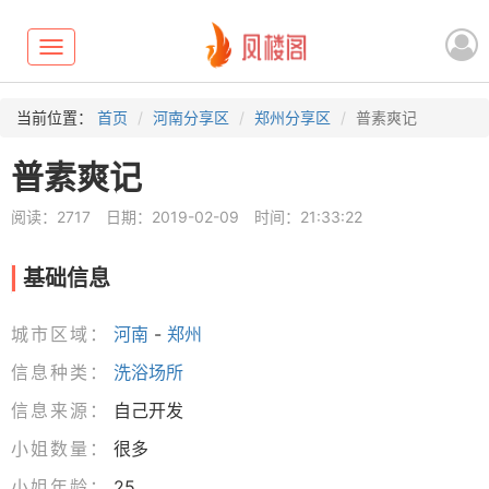
Toggle
navigation
当前位置：
首页
河南分享区
郑州分享区
普素爽记
普素爽记
阅读：2717
日期：2019-02-09
时间：21:33:22
基础信息
城市区域：
河南
-
郑州
信息种类：
洗浴场所
信息来源：
自己开发
小姐数量：
很多
小姐年龄：
25