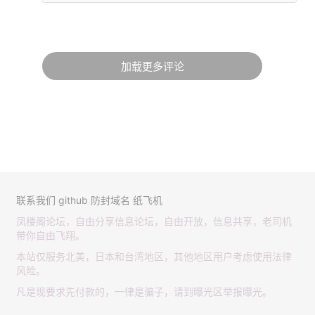
加载更多评论
联系我们
github
防封域名
纸飞机
凤楼阁论坛，自由分享信息论坛，自由开放，信息共享，老司机
带你自由飞翔。
本站仅服务北美，日本和台湾地区，其他地区用户考虑使用法律
风险。
凡是现要求先付款的，一律是骗子，请到曝光区举报曝光。