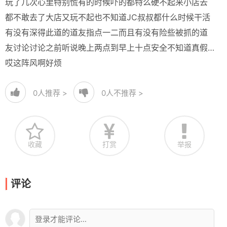
玩了几次心里特别慌有的时候吓的都特么硬不起来小店去
都不敢去了大店又玩不起也不知道JC叔叔都什么时候干活
有没有深得此道的道友指点一二而且有没有险些被抓的道
友讨论讨论之前听说晚上两点到早上十点安全不知道真假…
哎这阵风啊好烦
0
人推荐 >
0
人不推荐 >
收藏
打赏
举报
评论