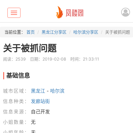
Toggle
navigation
当前位置：
首页
黑龙江分享区
哈尔滨分享区
关于被抓问题
关于被抓问题
阅读：2539
日期：2019-02-08
时间：21:33:11
基础信息
城市区域：
黑龙江
-
哈尔滨
信息种类：
发廊站街
信息来源：
自己开发
小姐数量：
无
小姐年龄：
无