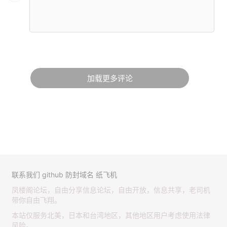
加载更多评论
联系我们
github
防封域名
纸飞机
凤楼阁论坛，自由分享信息论坛，自由开放，信息共享，老司机
带你自由飞翔。
本站仅服务北美，日本和台湾地区，其他地区用户考虑使用法律
风险。