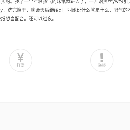
预约。找了一个年轻骚气的妹纸就进去了，一开始黑丝yw勾引
y，洗完擦干，聊会天后继续dl，叫她说什么就是什么，骚气的
妹纸想当配合。还可以过夜。
打赏
举报