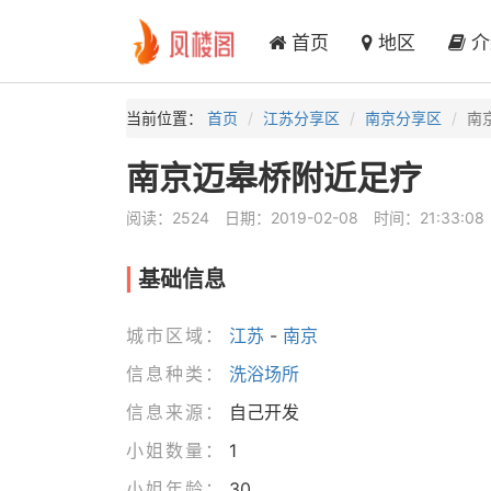
首页
地区
介
当前位置：
首页
江苏分享区
南京分享区
南
南京迈皋桥附近足疗
阅读：2524
日期：2019-02-08
时间：21:33:08
基础信息
城市区域：
江苏
-
南京
信息种类：
洗浴场所
信息来源：
自己开发
小姐数量：
1
小姐年龄：
30