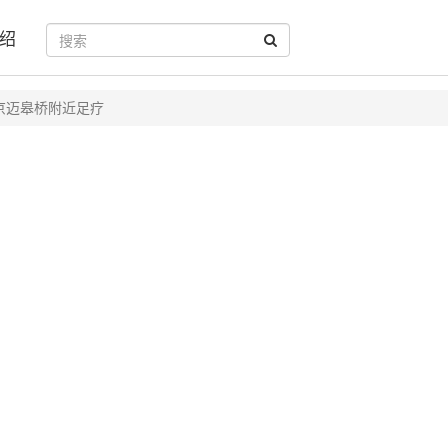
绍
京迈皋桥附近足疗