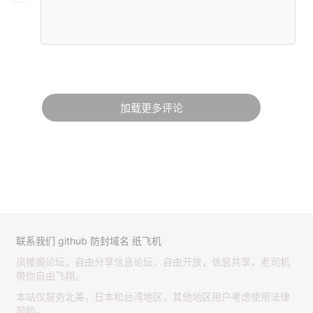
加载更多评论
联系我们
github
防封域名
纸飞机
凤楼阁论坛，自由分享信息论坛，自由开放，信息共享，老司机
带你自由飞翔。
本站仅服务北美，日本和台湾地区，其他地区用户考虑使用法律
风险。