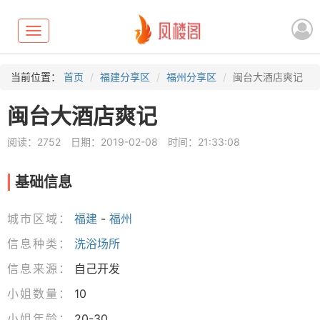
Toggle
navigation
当前位置：
首页
福建分享区
福州分享区
闽台大酒店爽记
闽台大酒店爽记
阅读：2752
日期：2019-02-08
时间：21:33:08
基础信息
城市区域：
福建
-
福州
信息种类：
洗浴场所
信息来源：
自己开发
小姐数量：
10
小姐年龄：
20-30