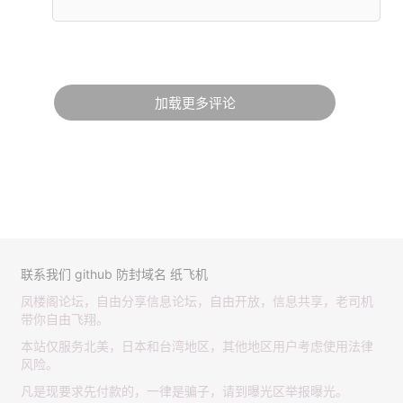
加载更多评论
联系我们
github
防封域名
纸飞机
凤楼阁论坛，自由分享信息论坛，自由开放，信息共享，老司机
带你自由飞翔。
本站仅服务北美，日本和台湾地区，其他地区用户考虑使用法律
风险。
凡是现要求先付款的，一律是骗子，请到曝光区举报曝光。