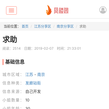
Toggle
navigation
当前位置：
首页
江苏分享区
南京分享区
求助
求助
阅读：2514
日期：2019-02-07
时间：21:33:01
基础信息
城市区域：
江苏
-
南京
信息种类：
发廊站街
信息来源：
自己开发
小姐数量：
10
小姐年龄：
30