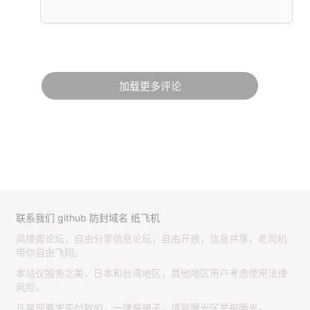
加载更多评论
联系我们
github
防封域名
纸飞机
凤楼阁论坛，自由分享信息论坛，自由开放，信息共享，老司机
带你自由飞翔。
本站仅服务北美，日本和台湾地区，其他地区用户考虑使用法律
风险。
凡是现要求先付款的，一律是骗子，请到曝光区举报曝光。