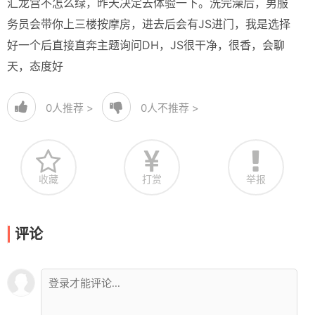
汇龙宫不怎么绿，昨天决定去体验一下。洗完澡后，男服
务员会带你上三楼按摩房，进去后会有JS进门，我是选择
好一个后直接直奔主题询问DH，JS很干净，很香，会聊
天，态度好
0
人推荐 >
0
人不推荐 >
收藏
打赏
举报
评论