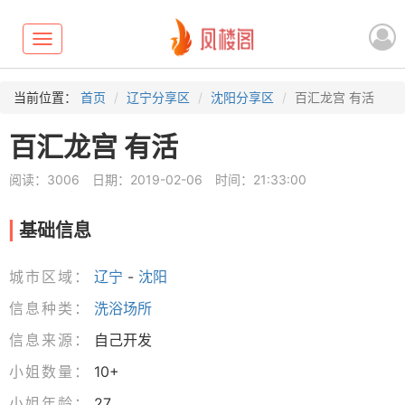
Toggle
navigation
当前位置：
首页
辽宁分享区
沈阳分享区
百汇龙宫 有活
百汇龙宫 有活
阅读：3006
日期：2019-02-06
时间：21:33:00
基础信息
城市区域：
辽宁
-
沈阳
信息种类：
洗浴场所
信息来源：
自己开发
小姐数量：
10+
小姐年龄：
27