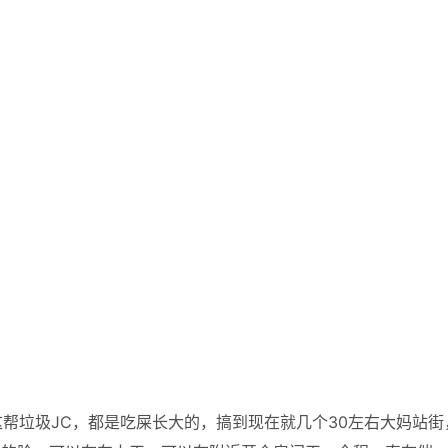
帮垃圾JC，都是吃屎长大的，搞到现在就几个30左右大妈站街