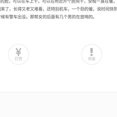
万的脸，可以在车上干，可以在附近开个房间干，全程一直在催
别来了，长得又老又难看，还特别机车，一个劲的催，说时间快
时候有警车出没。那帮女的后面有几个男的在放哨的。
打赏
举报