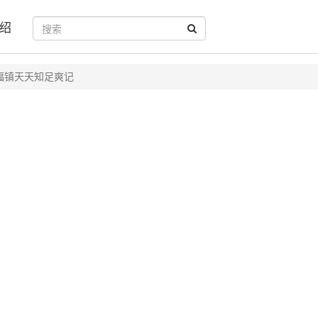
绍
福镇天天知足爽记