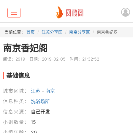
Toggle
navigation
当前位置：
首页
江苏分享区
南京分享区
南京香妃阁
南京香妃阁
阅读：2919
日期：2019-02-05
时间：21:32:52
基础信息
城市区域：
江苏
-
南京
信息种类：
洗浴场所
信息来源：
自己开发
小姐数量：
15
小姐年龄：
20