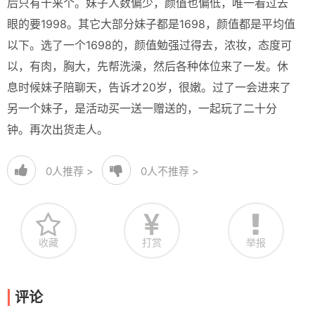
后只有十来个。妹子人数偏少，颜值也偏低，唯一看过去
眼的要1998。其它大部分妹子都是1698，颜值都是平均值
以下。选了一个1698的，颜值勉强过得去，浓妆，态度可
以，有肉，胸大，先帮洗澡，然后各种体位来了一发。休
息时候妹子陪聊天，告诉才20岁，很嫩。过了一会进来了
另一个妹子，是活动买一送一赠送的，一起玩了二十分
钟。再次出货走人。
0
人推荐 >
0
人不推荐 >
收藏
打赏
举报
评论