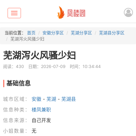
Toggle
navigation
当前位置：
首页
安徽分享区
芜湖分享区
芜湖县分享区
芜湖泻火风骚少妇
芜湖泻火风骚少妇
阅读：430
日期：2026-07-09
时间：10:34:44
基础信息
城市区域：
安徽
-
芜湖
-
芜湖县
信息种类：
楼凤兼职
信息来源：
自己开发
小姐数量：
无