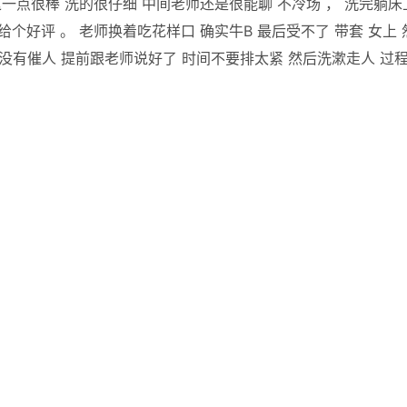
一点很棒 洗的很仔细 中间老师还是很能聊 不冷场 ， 洗完躺床
个好评 。 老师换着吃花样口 确实牛B 最后受不了 带套 女上 
老师没有催人 提前跟老师说好了 时间不要排太紧 然后洗漱走人 过