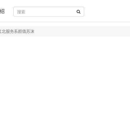
绍
江北服务系颜值苏沫