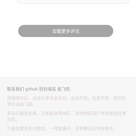
加载更多评论
联系我们
github
防封域名
纸飞机
凤楼阁论坛，自由分享信息论坛，自由开放，信息共享，老司机
带你自由飞翔。
本站仅服务北美，日本和台湾地区，其他地区用户考虑使用法律
风险。
凡是现要求先付款的，一律是骗子，请到曝光区举报曝光。