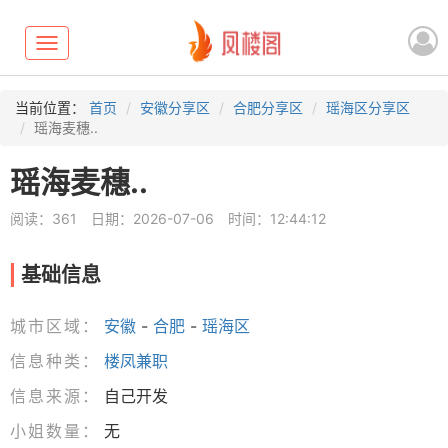
Toggle
navigation
当前位置：
首页
安徽分享区
合肥分享区
瑶海区分享区
瑶海麦穗..
瑶海麦穗..
阅读：361
日期：2026-07-06
时间：12:44:12
基础信息
城市区域：
安徽
-
合肥
-
瑶海区
信息种类：
楼凤兼职
信息来源：
自己开发
小姐数量：
无