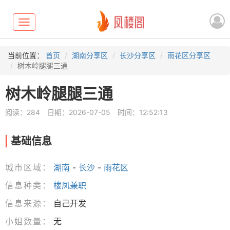
Toggle
navigation
当前位置：
首页
湖南分享区
长沙分享区
雨花区分享区
树木岭腿腿三通
树木岭腿腿三通
阅读：284
日期：2026-07-05
时间：12:52:13
基础信息
城市区域：
湖南
-
长沙
-
雨花区
信息种类：
楼凤兼职
信息来源：
自己开发
小姐数量：
无