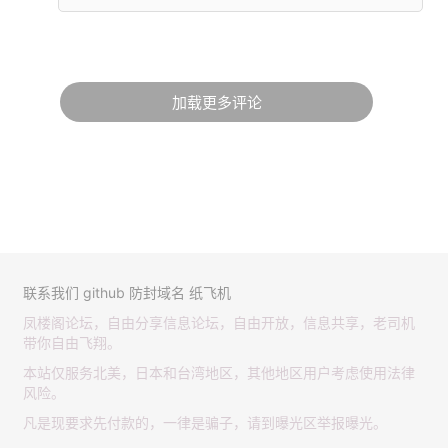
加载更多评论
联系我们
github
防封域名
纸飞机
凤楼阁论坛，自由分享信息论坛，自由开放，信息共享，老司机
带你自由飞翔。
本站仅服务北美，日本和台湾地区，其他地区用户考虑使用法律
风险。
凡是现要求先付款的，一律是骗子，请到曝光区举报曝光。