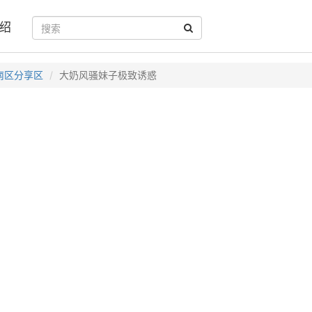
绍
南区分享区
大奶风骚妹子极致诱惑