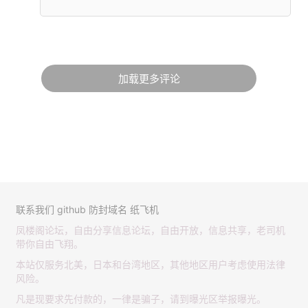
加载更多评论
联系我们
github
防封域名
纸飞机
凤楼阁论坛，自由分享信息论坛，自由开放，信息共享，老司机
带你自由飞翔。
本站仅服务北美，日本和台湾地区，其他地区用户考虑使用法律
风险。
凡是现要求先付款的，一律是骗子，请到曝光区举报曝光。