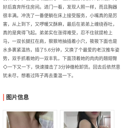
好后直奔所住房间。进门一看，发现人照一样，而且胸器
很丰满。冲洗了一番便躺在床上接受服务，小嘴真的是厉
害，从上到下，又啰暖又酥麻，最后在弟弟上缠绕吞吐，
真的是爽得飞起。弟弟实在涨得难受，忍不住就提枪上
马，一双长腿扛在肩，狠狠地抽插着小穴，筱筱下面也是
水多裹紧温热，插了5.6分钟，又换了个最爱的老汉推车姿
势，双手抓着她的一双丰乳，下面顶着她的肉肉的翘翅臀
◇一下又一下，快速撞击了3分钟缴枪卸货。回去后依然意
犹未尽，想着过阵子再去重温一下。
图片信息