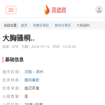
Toggle
navigation
当前位置：
首页
河南分享区
郑州分享区
大胸骚桐..
大胸骚桐..
阅读：878
日期：2026-01-12
时间：13:22:05
基础信息
城市区域：
河南
-
郑州
信息种类：
楼凤兼职
信息来源：
自己开发
小姐数量：
无
小姐年龄：
25岁-30岁