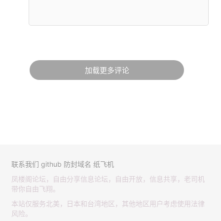
加载更多评论
联系我们
github
防封域名
纸飞机
凤楼阁论坛，自由分享信息论坛，自由开放，信息共享，老司机
带你自由飞翔。
本站仅服务北美，日本和台湾地区，其他地区用户考虑使用法律
风险。