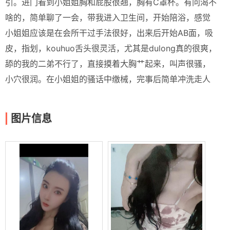
引。进门看到小姐姐胸和屁股很翘，胸有C罩杯。有问渴不
啥的，简单聊了一会，带我进入卫生间，开始陪浴，感觉
小姐姐应该是在会所干过手法很好，出来后开始AB面，吸
皮，指划，kouhuo舌头很灵活，尤其是dulong真的很爽，
舔的我的二弟不行了，直接摸着大胸艹起来，叫声很骚，
小穴很润。在小姐姐的骚话中缴械，完事后简单冲洗走人
图片信息