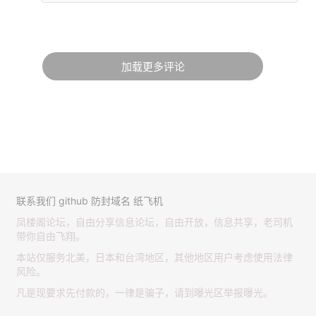
加载更多评论
联系我们
github
防封域名
纸飞机
凤楼阁论坛，自由分享信息论坛，自由开放，信息共享，老司机
带你自由飞翔。
本站仅服务北美，日本和台湾地区，其他地区用户考虑使用法律
风险。
凡是现要求先付款的，一律是骗子，请到曝光区举报曝光。