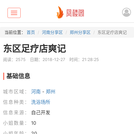
Toggle
navigation
当前位置：
首页
河南分享区
郑州分享区
东区足疗店爽记
东区足疗店爽记
阅读：2575
日期：2018-12-27
时间：21:28:25
基础信息
城市区域：
河南
-
郑州
信息种类：
洗浴场所
信息来源：
自己开发
小姐数量：
10
小姐年龄：
20