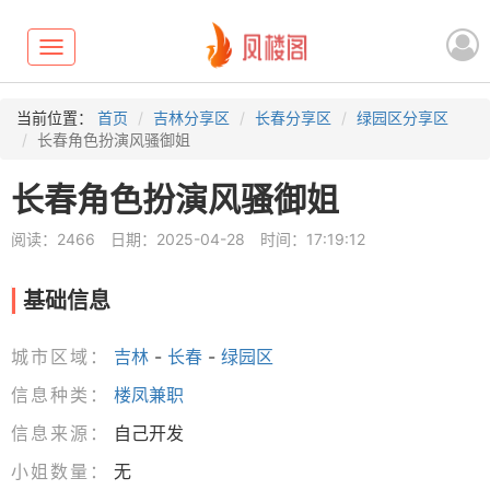
Toggle
navigation
当前位置：
首页
吉林分享区
长春分享区
绿园区分享区
长春角色扮演风骚御姐
长春角色扮演风骚御姐
阅读：2466
日期：2025-04-28
时间：17:19:12
基础信息
城市区域：
吉林
-
长春
-
绿园区
信息种类：
楼凤兼职
信息来源：
自己开发
小姐数量：
无