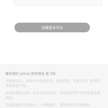
加载更多评论
联系我们
github
防封域名
纸飞机
凤楼阁论坛，自由分享信息论坛，自由开放，信息共享，老司机
带你自由飞翔。
本站仅服务北美，日本和台湾地区，其他地区用户考虑使用法律
风险。
凡是现要求先付款的，一律是骗子，请到曝光区举报曝光。