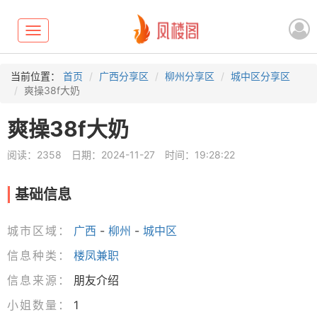
Toggle
navigation
当前位置：
首页
广西分享区
柳州分享区
城中区分享区
爽操38f大奶
爽操38f大奶
阅读：2358
日期：2024-11-27
时间：19:28:22
基础信息
城市区域：
广西
-
柳州
-
城中区
信息种类：
楼凤兼职
信息来源：
朋友介绍
小姐数量：
1