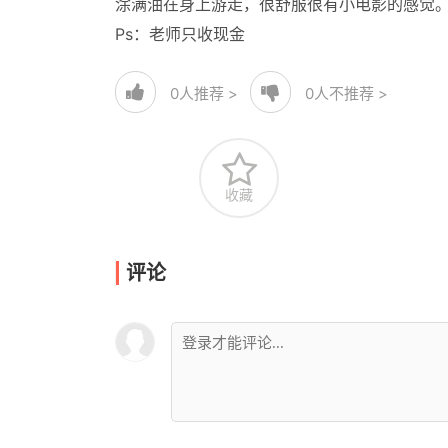
涂满油在身上游走，很舒服很有小电影的感觉
Ps：老师只收现金
0
人推荐 >
0
人不推荐 >
收藏
评论