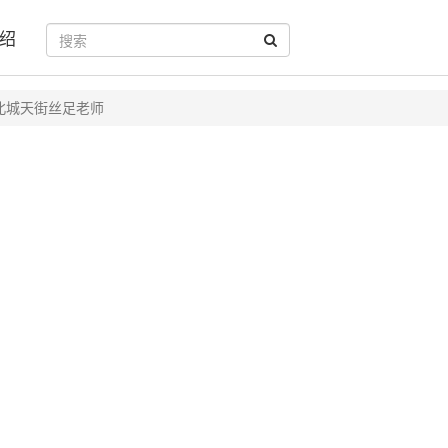
绍
北城天街丝足老师