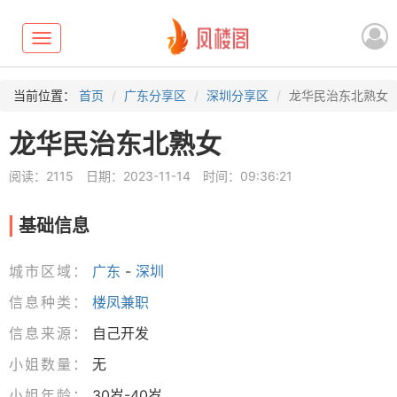
Toggle
navigation
当前位置：
首页
广东分享区
深圳分享区
龙华民治东北熟女
龙华民治东北熟女
阅读：2115
日期：2023-11-14
时间：09:36:21
基础信息
城市区域：
广东
-
深圳
信息种类：
楼凤兼职
信息来源：
自己开发
小姐数量：
无
小姐年龄：
30岁-40岁