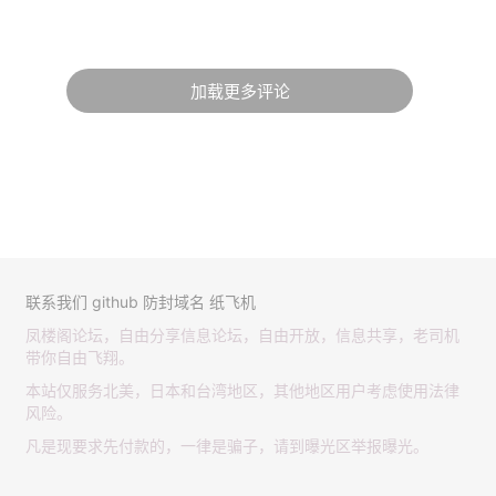
加载更多评论
联系我们
github
防封域名
纸飞机
凤楼阁论坛，自由分享信息论坛，自由开放，信息共享，老司机
带你自由飞翔。
本站仅服务北美，日本和台湾地区，其他地区用户考虑使用法律
风险。
凡是现要求先付款的，一律是骗子，请到曝光区举报曝光。