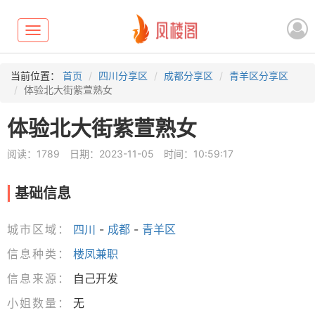
Toggle
navigation
当前位置：
首页
四川分享区
成都分享区
青羊区分享区
体验北大街紫萱熟女
体验北大街紫萱熟女
阅读：1789
日期：2023-11-05
时间：10:59:17
基础信息
城市区域：
四川
-
成都
-
青羊区
信息种类：
楼凤兼职
信息来源：
自己开发
小姐数量：
无