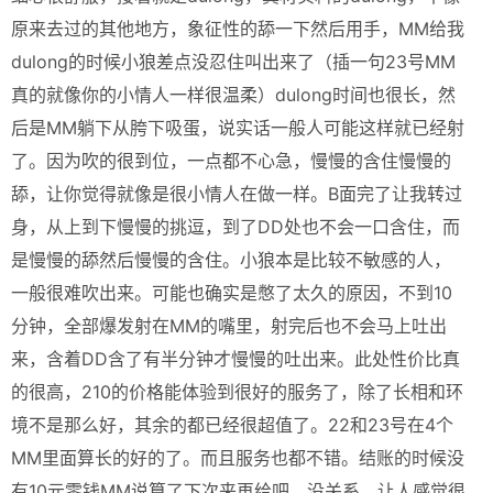
原来去过的其他地方，象征性的舔一下然后用手，MM给我
dulong的时候小狼差点没忍住叫出来了（插一句23号MM
真的就像你的小情人一样很温柔）dulong时间也很长，然
后是MM躺下从胯下吸蛋，说实话一般人可能这样就已经射
了。因为吹的很到位，一点都不心急，慢慢的含住慢慢的
舔，让你觉得就像是很小情人在做一样。B面完了让我转过
身，从上到下慢慢的挑逗，到了DD处也不会一口含住，而
是慢慢的舔然后慢慢的含住。小狼本是比较不敏感的人，
一般很难吹出来。可能也确实是憋了太久的原因，不到10
分钟，全部爆发射在MM的嘴里，射完后也不会马上吐出
来，含着DD含了有半分钟才慢慢的吐出来。此处性价比真
的很高，210的价格能体验到很好的服务了，除了长相和环
境不是那么好，其余的都已经很超值了。22和23号在4个
MM里面算长的好的了。而且服务也都不错。结账的时候没
有10元零钱MM说算了下次来再给吧，没关系。让人感觉很