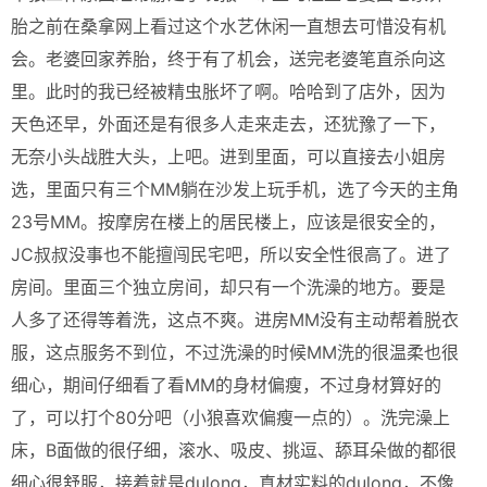
胎之前在桑拿网上看过这个水艺休闲一直想去可惜没有机
会。老婆回家养胎，终于有了机会，送完老婆笔直杀向这
里。此时的我已经被精虫胀坏了啊。哈哈到了店外，因为
天色还早，外面还是有很多人走来走去，还犹豫了一下，
无奈小头战胜大头，上吧。进到里面，可以直接去小姐房
选，里面只有三个MM躺在沙发上玩手机，选了今天的主角
23号MM。按摩房在楼上的居民楼上，应该是很安全的，
JC叔叔没事也不能擅闯民宅吧，所以安全性很高了。进了
房间。里面三个独立房间，却只有一个洗澡的地方。要是
人多了还得等着洗，这点不爽。进房MM没有主动帮着脱衣
服，这点服务不到位，不过洗澡的时候MM洗的很温柔也很
细心，期间仔细看了看MM的身材偏瘦，不过身材算好的
了，可以打个80分吧（小狼喜欢偏瘦一点的）。洗完澡上
床，B面做的很仔细，滚水、吸皮、挑逗、舔耳朵做的都很
细心很舒服，接着就是dulong，真材实料的dulong，不像