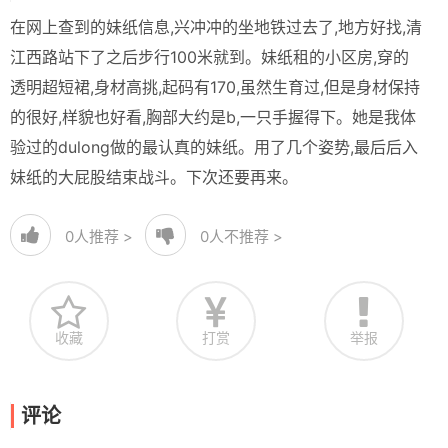
在网上查到的妹纸信息,兴冲冲的坐地铁过去了,地方好找,清
江西路站下了之后步行100米就到。妹纸租的小区房,穿的
透明超短裙,身材高挑,起码有170,虽然生育过,但是身材保持
的很好,样貌也好看,胸部大约是b,一只手握得下。她是我体
验过的dulong做的最认真的妹纸。用了几个姿势,最后后入
妹纸的大屁股结束战斗。下次还要再来。
0
人推荐 >
0
人不推荐 >
收藏
打赏
举报
评论