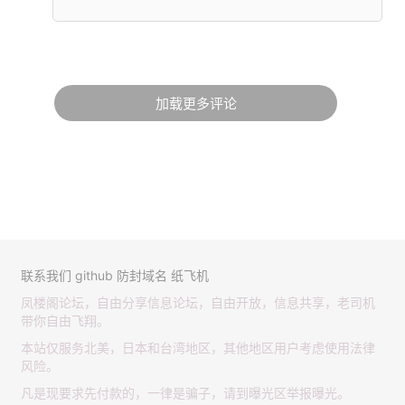
加载更多评论
联系我们
github
防封域名
纸飞机
凤楼阁论坛，自由分享信息论坛，自由开放，信息共享，老司机
带你自由飞翔。
本站仅服务北美，日本和台湾地区，其他地区用户考虑使用法律
风险。
凡是现要求先付款的，一律是骗子，请到曝光区举报曝光。