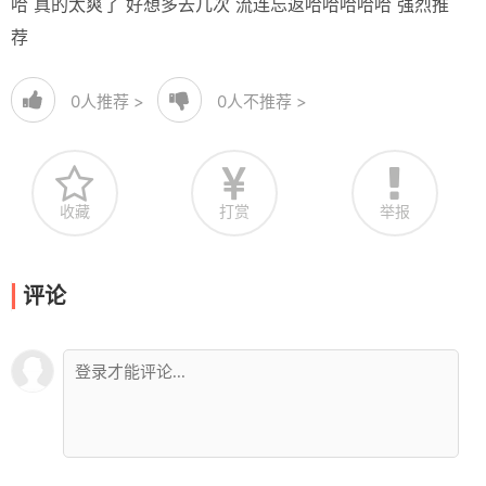
哈 真的太爽了 好想多去几次 流连忘返哈哈哈哈哈 强烈推
荐
0
人推荐 >
0
人不推荐 >
收藏
打赏
举报
评论