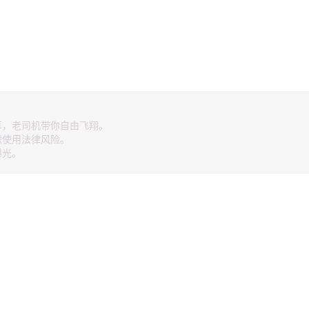
享，老司机带你自由飞翔。
虑使用法律风险。
曝光。