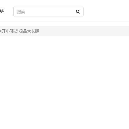
绍
南开小骚货 极品大长腿