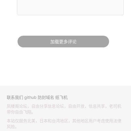
加载更多评论
联系我们
github
防封域名
纸飞机
凤楼阁论坛，自由分享信息论坛，自由开放，信息共享，老司机
带你自由飞翔。
本站仅服务北美，日本和台湾地区，其他地区用户考虑使用法律
风险。