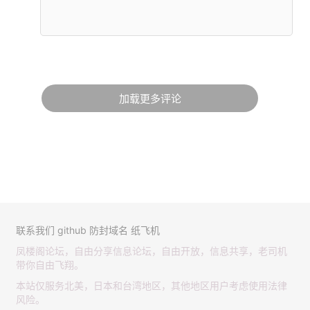
加载更多评论
联系我们
github
防封域名
纸飞机
凤楼阁论坛，自由分享信息论坛，自由开放，信息共享，老司机
带你自由飞翔。
本站仅服务北美，日本和台湾地区，其他地区用户考虑使用法律
风险。