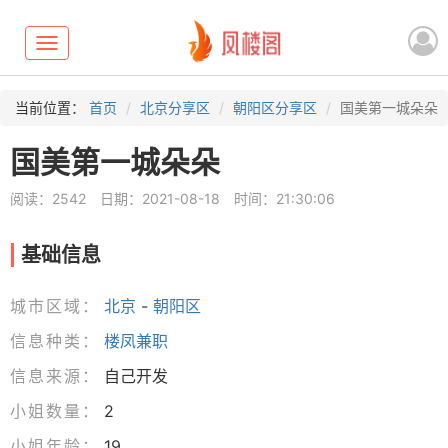
Toggle
navigation
当前位置：
首页
北京分享区
朝阳区分享区
国美第一城朵朵
国美第一城朵朵
阅读：2542
日期：2021-08-18
时间：21:30:06
基础信息
城市区域：
北京
-
朝阳区
信息种类：
楼凤兼职
信息来源：
自己开发
小姐数量：
2
小姐年龄：
19