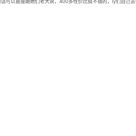
话可以直接跟她们老大说，400多性价比挺不错的，ly们自己去