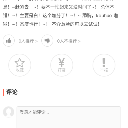
息！~赶紧去！~！要不一忙起来又没时间了~！ 总体不
错！~！主要是白！这个加分了！~！~ 舔胸，kouhuo 啪
啪！~！态度也行！~！ 不介意脸的可以去试试！
0
人推荐 >
0
人不推荐 >
收藏
打赏
举报
评论