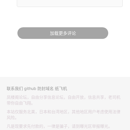
加载更多评论
联系我们
github
防封域名
纸飞机
凤楼阁论坛，自由分享信息论坛，自由开放，信息共享，老司机
带你自由飞翔。
本站仅服务北美，日本和台湾地区，其他地区用户考虑使用法律
风险。
凡是现要求先付款的，一律是骗子，请到曝光区举报曝光。