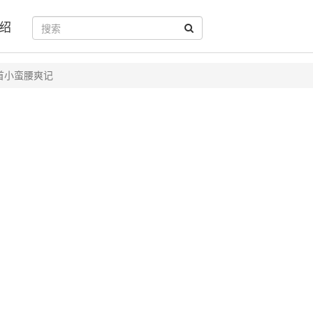
绍
首小蛮腰爽记