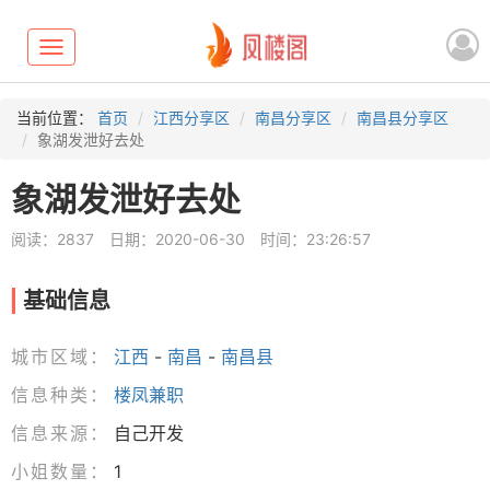
Toggle
navigation
当前位置：
首页
江西分享区
南昌分享区
南昌县分享区
象湖发泄好去处
象湖发泄好去处
阅读：2837
日期：2020-06-30
时间：23:26:57
基础信息
城市区域：
江西
-
南昌
-
南昌县
信息种类：
楼凤兼职
信息来源：
自己开发
小姐数量：
1