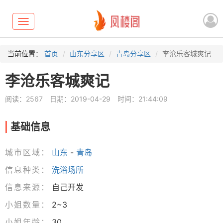
Toggle
navigation
当前位置：
首页
山东分享区
青岛分享区
李沧乐客城爽记
李沧乐客城爽记
阅读：2567
日期：2019-04-29
时间：21:44:09
基础信息
城市区域：
山东
-
青岛
信息种类：
洗浴场所
信息来源：
自己开发
小姐数量：
2~3
小姐年龄：
30