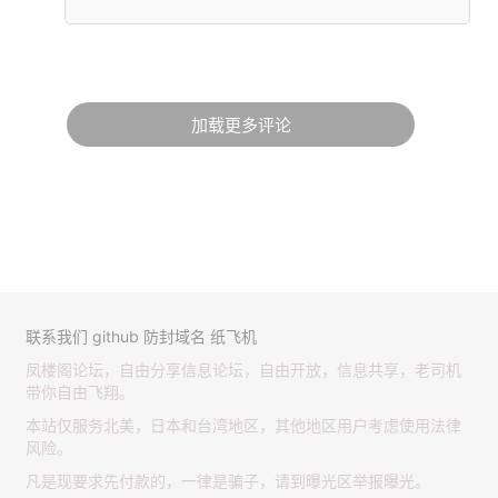
加载更多评论
联系我们
github
防封域名
纸飞机
凤楼阁论坛，自由分享信息论坛，自由开放，信息共享，老司机
带你自由飞翔。
本站仅服务北美，日本和台湾地区，其他地区用户考虑使用法律
风险。
凡是现要求先付款的，一律是骗子，请到曝光区举报曝光。