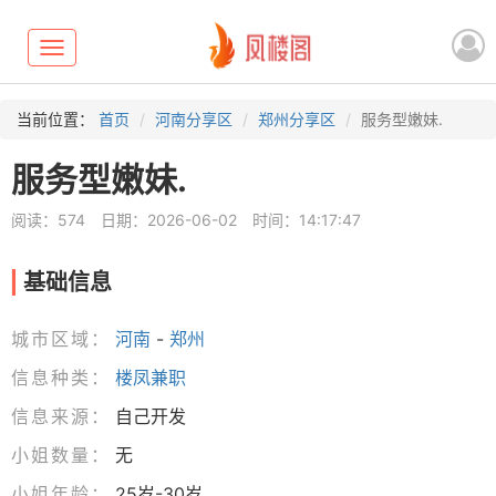
Toggle
navigation
当前位置：
首页
河南分享区
郑州分享区
服务型嫩妹.
服务型嫩妹.
阅读：574
日期：2026-06-02
时间：14:17:47
基础信息
城市区域：
河南
-
郑州
信息种类：
楼凤兼职
信息来源：
自己开发
小姐数量：
无
小姐年龄：
25岁-30岁