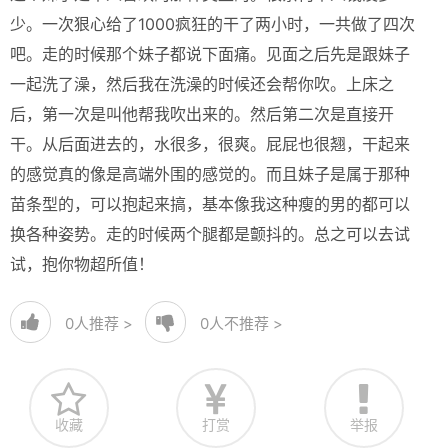
少。一次狠心给了1000疯狂的干了两小时，一共做了四次
吧。走的时候那个妹子都说下面痛。见面之后先是跟妹子
一起洗了澡，然后我在洗澡的时候还会帮你吹。上床之
后，第一次是叫他帮我吹出来的。然后第二次是直接开
干。从后面进去的，水很多，很爽。屁屁也很翘，干起来
的感觉真的像是高端外围的感觉的。而且妹子是属于那种
苗条型的，可以抱起来搞，基本像我这种瘦的男的都可以
换各种姿势。走的时候两个腿都是颤抖的。总之可以去试
试，抱你物超所值！
0
人推荐 >
0
人不推荐 >
收藏
打赏
举报