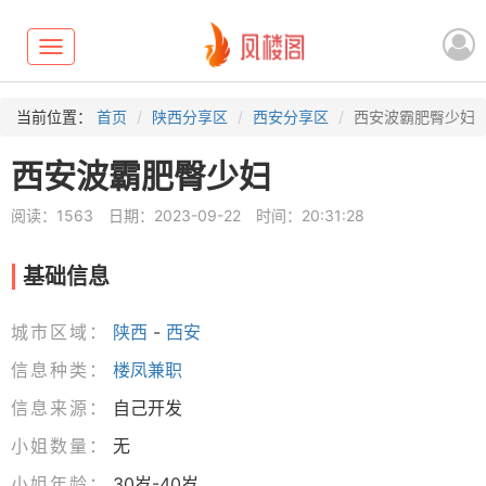
Toggle
navigation
当前位置：
首页
陕西分享区
西安分享区
西安波霸肥臀少妇
西安波霸肥臀少妇
阅读：1563
日期：2023-09-22
时间：20:31:28
基础信息
城市区域：
陕西
-
西安
信息种类：
楼凤兼职
信息来源：
自己开发
小姐数量：
无
小姐年龄：
30岁-40岁