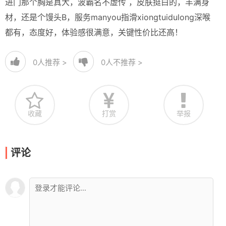
进门那个胸是真大，波霸名不虚传 ，皮肤挺白的，丰满身
材，还是个馒头B，服务manyou指滑xiongtuidulong深喉
都有，态度好，体验感很满意，关键性价比还高！
0
人推荐 >
0
人不推荐 >
收藏
打赏
举报
评论