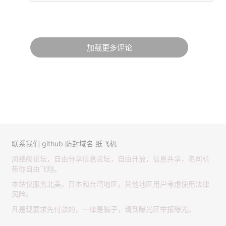
加载更多评论
联系我们
github
防封域名
纸飞机
凤楼阁论坛，自由分享信息论坛，自由开放，信息共享，老司机
带你自由飞翔。
本站仅服务北美，日本和台湾地区，其他地区用户考虑使用法律
风险。
凡是现要求先付款的，一律是骗子，请到曝光区举报曝光。