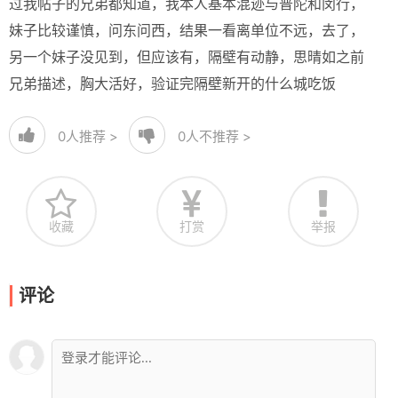
过我帖子的兄弟都知道，我本人基本混迹与普陀和闵行，
妹子比较谨慎，问东问西，结果一看离单位不远，去了，
另一个妹子没见到，但应该有，隔壁有动静，思晴如之前
兄弟描述，胸大活好，验证完隔壁新开的什么城吃饭
0
人推荐 >
0
人不推荐 >
收藏
打赏
举报
评论