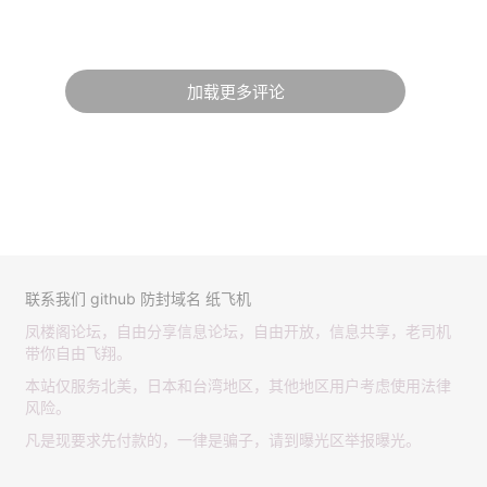
加载更多评论
联系我们
github
防封域名
纸飞机
凤楼阁论坛，自由分享信息论坛，自由开放，信息共享，老司机
带你自由飞翔。
本站仅服务北美，日本和台湾地区，其他地区用户考虑使用法律
风险。
凡是现要求先付款的，一律是骗子，请到曝光区举报曝光。