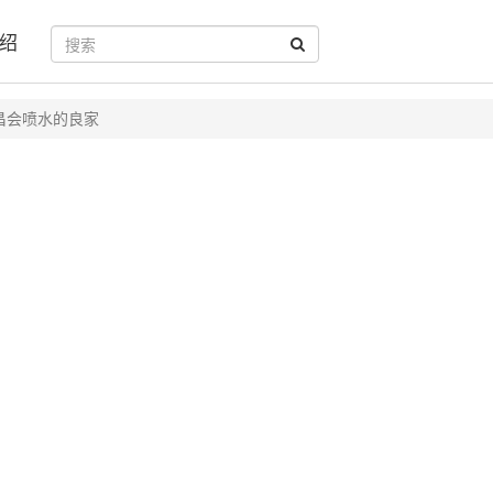
绍
昌会喷水的良家